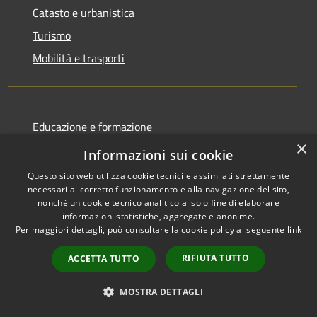
Catasto e urbanistica
Turismo
Mobilità e trasporti
Educazione e formazione
×
Giustizia e sicurezza pubblica
Informazioni sui cookie
Tributi,finanze e contravvenzioni
Questo sito web utilizza cookie tecnici e assimilati strettamente
necessari al corretto funzionamento e alla navigazione del sito,
Ambiente
nonché un cookie tecnico analitico al solo fine di elaborare
Salute, benessere e assistenza
informazioni statistiche, aggregate e anonime.
Per maggiori dettagli, può consultare la cookie policy al seguente
link
Autorizzazioni
RIFIUTA TUTTO
ACCETTA TUTTO
Agricoltura e pesca
MOSTRA DETTAGLI
NOVITÀ