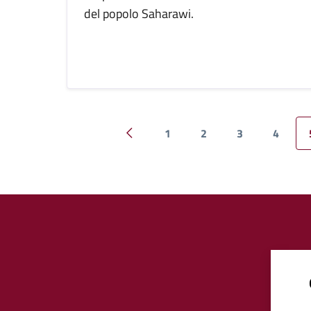
del popolo Saharawi.
1
2
3
4
Pagina precedente