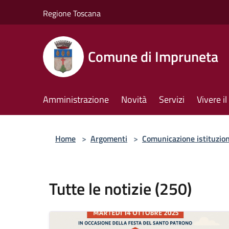
Salta al contenuto principale
Regione Toscana
Comune di Impruneta
Amministrazione
Novità
Servizi
Vivere 
Home
>
Argomenti
>
Comunicazione istituzio
Tutte le notizie (250)