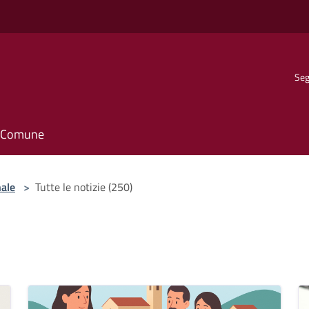
Seg
il Comune
nale
>
Tutte le notizie (250)