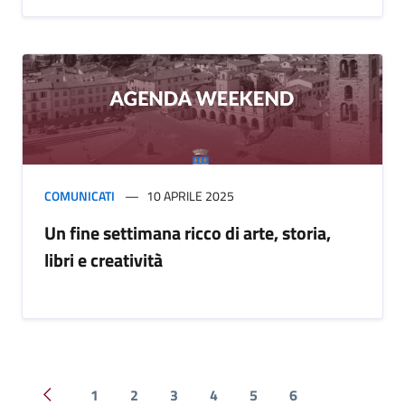
COMUNICATI
10 APRILE 2025
Un fine settimana ricco di arte, storia,
libri e creatività
1
2
3
4
5
6
Pagina precedente