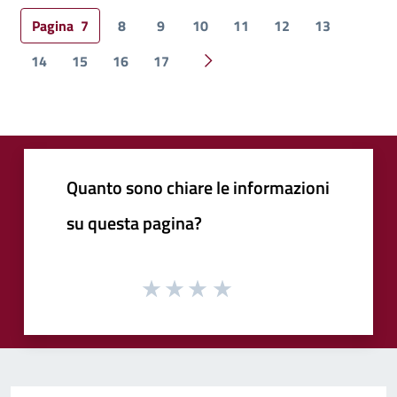
Pagina
7
8
9
10
11
12
13
14
15
16
17
Pagina successiva
Quanto sono chiare le informazioni
su questa pagina?