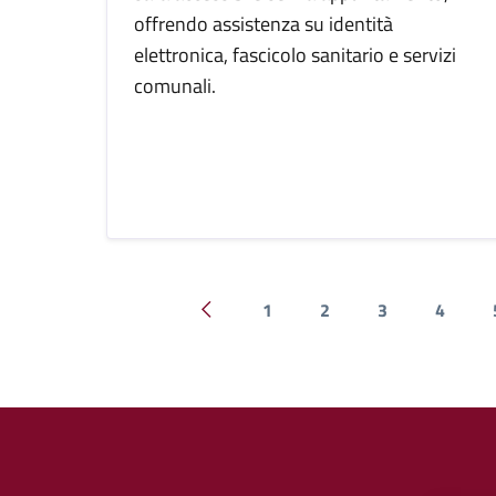
offrendo assistenza su identità
elettronica, fascicolo sanitario e servizi
comunali.
1
2
3
4
Pagina precedente