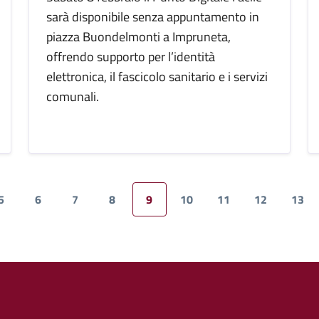
sarà disponibile senza appuntamento in
piazza Buondelmonti a Impruneta,
offrendo supporto per l’identità
elettronica, il fascicolo sanitario e i servizi
comunali.
5
6
7
8
9
10
11
12
13