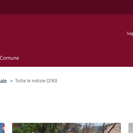
Seg
il Comune
nale
>
Tutte le notizie (250)