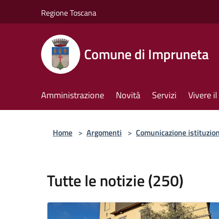
Salta al contenuto principale
Regione Toscana
Comune di Impruneta
Amministrazione
Novità
Servizi
Vivere 
Home
>
Argomenti
>
Comunicazione istituzio
Tutte le notizie (250)